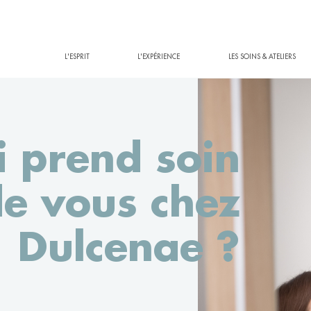
L'ESPRIT
L'EXPÉRIENCE
LES SOINS & ATELIERS
i prend soin
e vous chez
Dulcenae ?